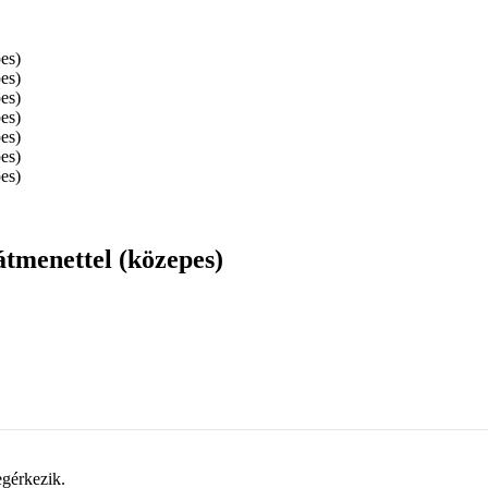
átmenettel (közepes)
gérkezik.