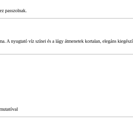
hez passzolnak.
ma. A nyugtató víz színei és a lágy átmenetek kortalan, elegáns kiegészít
mutatóval