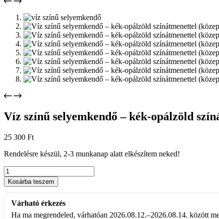
Víz színű selyemkendő – kék-opálzöld szín
25 300
Ft
Rendelésre készül, 2-3 munkanap alatt elkészítem neked!
Víz
színű
Kosárba teszem
selyemkendő
–
Várható érkezés
kék-
opálzöld
Ha ma megrendeled, várhatóan 2026.08.12.–2026.08.14. között me