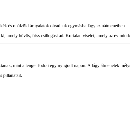
i: kék és opálzöld árnyalatok olvadnak egymásba lágy színátmenetben.
i, amely hűvös, friss csillogást ad. Kortalan viselet, amely az év mind
ztanak, mint a tenger fodrai egy nyugodt napon. A lágy átmenetek mélys
 pillanatait.