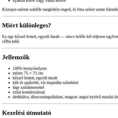
nyakba kötve vagy vállra terítve
Közepes mérete sokféle megkötést enged, és friss színei szinte bármi
Miért különleges?
Ez egy kézzel festett, egyedi darab — nincs belőle két teljesen egyfor
célba talál.
Jellemzők
100% hernyóselyem
méret: 75 × 75 cm
kézzel festett, egyedi darab
kék és opálzöld, víz inspirálta színekkel
lágy színátmenettel
ezüst kontúrozással
dedikálva, díszcsomagolásban, magyar–angol nyelvű mosási út
Kezelési útmutató