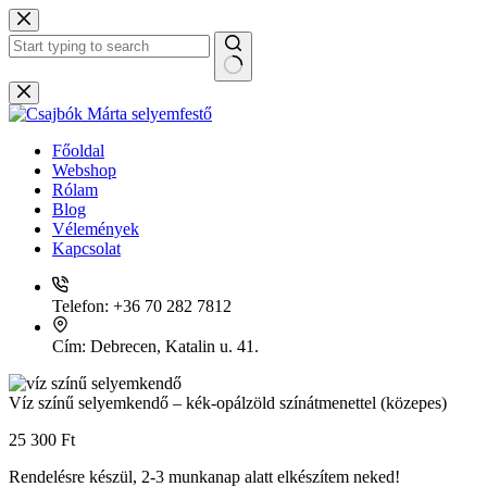
Skip
to
content
No
results
Főoldal
Webshop
Rólam
Blog
Vélemények
Kapcsolat
Telefon:
+36 70 282 7812
Cím:
Debrecen, Katalin u. 41.
Víz színű selyemkendő – kék-opálzöld színátmenettel (közepes)
25 300
Ft
Rendelésre készül, 2-3 munkanap alatt elkészítem neked!