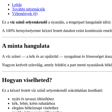
Leírás
További információk
Vélemények (0)
Ez a
víz színű selyemkendő
a nyaralás, a tengerpart hangulatát idéz
A 100% hernyóselyemre kézzel festett darabot ezüst kontúrozás emeli k
A minta hangulata
A víz színei — a kék és az opálzöld — nyugalmat és frissességet áras
Nagyon kedvelt színvilág, amely felidézi a part menti nyaralások békés
Hogyan viselheted?
Ez a kézzel festett víz színű selyemkendő sokoldalúan hordható:
nyári és tavaszi öltözékhez
kék, fehér, krém ruhatárhoz
elegáns hétköznapi viselethez