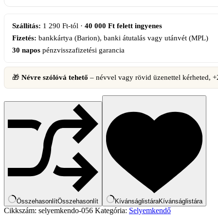
színátmenettel
(közepes)
mennyiség
Szállítás:
1 290 Ft-tól ·
40 000 Ft felett ingyenes
Fizetés:
bankkártya (Barion), banki átutalás vagy utánvét (MPL)
30 napos
pénzvisszafizetési garancia
🎁
Névre szólóvá tehető
– névvel vagy rövid üzenettel kérheted, +2 
Összehasonlít
Összehasonlít
Kívánságlistára
Kívánságlistára
Cikkszám:
selyemkendo-056
Kategória:
Selyemkendő