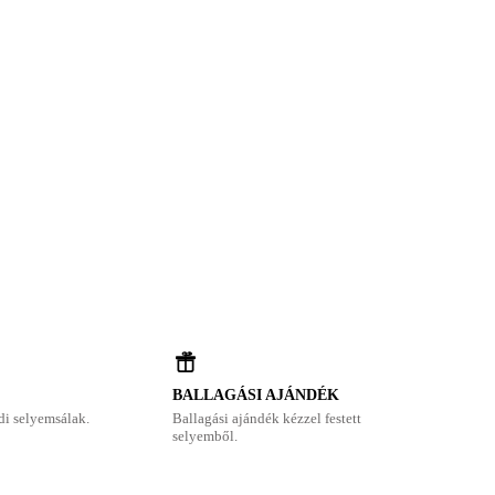
BALLAGÁSI AJÁNDÉK
di selyemsálak.
Ballagási ajándék kézzel festett
selyemből.