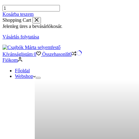
Víz
színű
Kosárba teszem
selyemkendő
Shopping Cart
–
Jelenleg üres a bevásárlókosár.
kék-
opálzöld
Vásárlás folytatása
színátmenettel
(közepes)
mennyiség
Kívánságlistám
0
Összehasonlít
0
Fiókom
Főoldal
Webshop