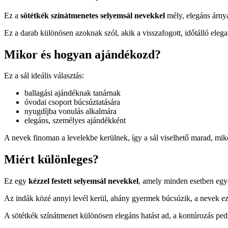
Ez a
sötétkék színátmenetes selyemsál nevekkel
mély, elegáns árnya
Ez a darab különösen azoknak szól, akik a visszafogott, időtálló elega
Mikor és hogyan ajándékozd?
Ez a sál ideális választás:
ballagási ajándéknak tanárnak
óvodai csoport búcsúztatására
nyugdíjba vonulás alkalmára
elegáns, személyes ajándékként
A nevek finoman a levelekbe kerülnek, így a sál viselhető marad, mi
Miért különleges?
Ez egy
kézzel festett selyemsál nevekkel
, amely minden esetben egy
Az indák közé annyi levél kerül, ahány gyermek búcsúzik, a nevek ez
A sötétkék színátmenet különösen elegáns hatást ad, a kontúrozás pedi