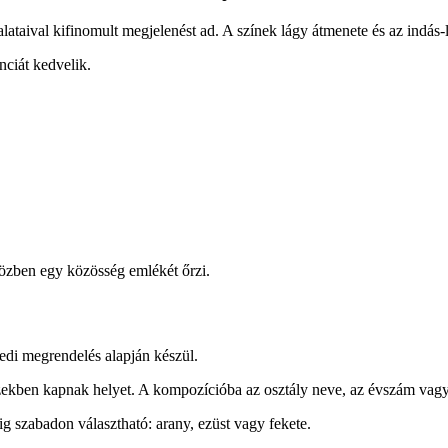
lataival kifinomult megjelenést ad. A színek lágy átmenete és az indás
nciát kedvelik.
közben egy közösség emlékét őrzi.
edi megrendelés alapján készül.
ekben kapnak helyet. A kompozícióba az osztály neve, az évszám vagy 
g szabadon választható: arany, ezüst vagy fekete.