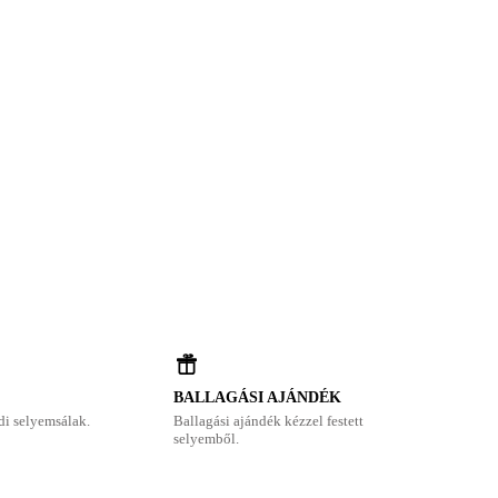
BALLAGÁSI AJÁNDÉK
di selyemsálak.
Ballagási ajándék kézzel festett
selyemből.