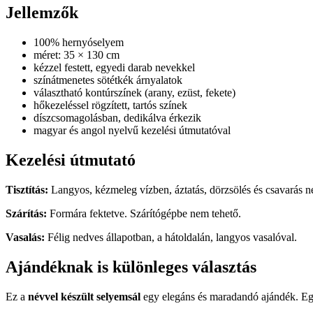
Jellemzők
100% hernyóselyem
méret: 35 × 130 cm
kézzel festett, egyedi darab nevekkel
színátmenetes sötétkék árnyalatok
választható kontúrszínek (arany, ezüst, fekete)
hőkezeléssel rögzített, tartós színek
díszcsomagolásban, dedikálva érkezik
magyar és angol nyelvű kezelési útmutatóval
Kezelési útmutató
Tisztítás:
Langyos, kézmeleg vízben, áztatás, dörzsölés és csavarás n
Szárítás:
Formára fektetve. Szárítógépbe nem tehető.
Vasalás:
Félig nedves állapotban, a hátoldalán, langyos vasalóval.
Ajándéknak is különleges választás
Ez a
névvel készült selyemsál
egy elegáns és maradandó ajándék. Egy 