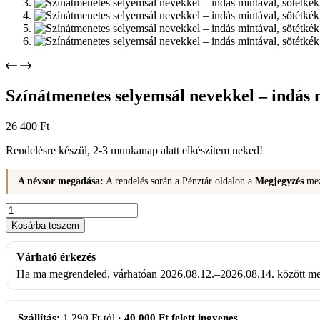
Színátmenetes selyemsál nevekkel – indás 
26 400
Ft
Rendelésre készül, 2-3 munkanap alatt elkészítem neked!
A névsor megadása:
A rendelés során a Pénztár oldalon a
Megjegyzés
mez
Színátmenetes
selyemsál
Kosárba teszem
nevekkel
–
Várható érkezés
indás
mintával,
Ha ma megrendeled, várhatóan 2026.08.12.–2026.08.14. között me
sötétkék
árnyalatokkal
mennyiség
Szállítás:
1 290 Ft-tól ·
40 000 Ft felett ingyenes