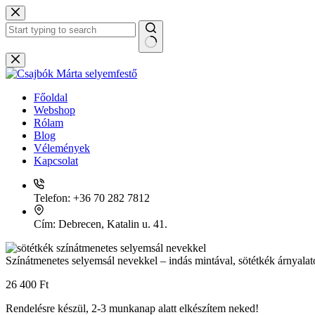
Skip
to
content
No
results
Főoldal
Webshop
Rólam
Blog
Vélemények
Kapcsolat
Telefon:
+36 70 282 7812
Cím:
Debrecen, Katalin u. 41.
Színátmenetes selyemsál nevekkel – indás mintával, sötétkék árnyalat
26 400
Ft
Rendelésre készül, 2-3 munkanap alatt elkészítem neked!