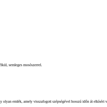
élkül, semleges mosószerrel.
olyan emlék, amely visszafogott szépségével hosszú időn át elkíséri vi