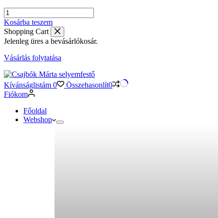
Színátmenetes
selyemsál
Kosárba teszem
nevekkel
Shopping Cart
–
Jelenleg üres a bevásárlókosár.
indás
mintával,
Vásárlás folytatása
sötétkék
árnyalatokkal
mennyiség
Kívánságlistám
0
Összehasonlít
0
Fiókom
Főoldal
Webshop