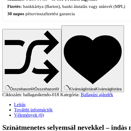
Fizetés:
bankkártya (Barion), banki átutalás vagy utánvét (MPL)
30 napos
pénzvisszafizetési garancia
Összehasonlít
Összehasonlít
Kívánságlistára
Kívánságlistára
Cikkszám:
ballagasikendo-018
Kategória:
Ballagási ajándék
Leírás
További információk
Vélemények (0)
Színátmenetes selyemsál nevekkel – indás 