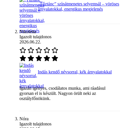
„Tűztánc” színátmenetes selyemsál – vöröses
árnyalatokkal, energikus megjelenés
Nikoletta
Igazolt tulajdonos
2026.06.22.
Indás kendő névsorral, kék árnyalatokkal
Igazán igényes, csodálatos munka, ami ráadásul
gyorsan el is készült. Nagyon örült neki az
osztályfőnökünk.
Nóra
Igazolt tulajdonos