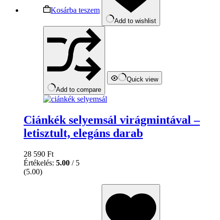
Kosárba teszem
Add to wishlist
Quick view
Add to compare
Ciánkék selyemsál virágmintával –
letisztult, elegáns darab
28 590
Ft
Értékelés:
5.00
/ 5
(5.00)