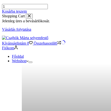
Sötétkék
selyemsál
Kosárba teszem
nőszirmokkal
Shopping Cart
–
Jelenleg üres a bevásárlókosár.
elegáns,
művészi
Vásárlás folytatása
darab
mennyiség
Kívánságlistám
0
Összehasonlít
0
Fiókom
Főoldal
Webshop