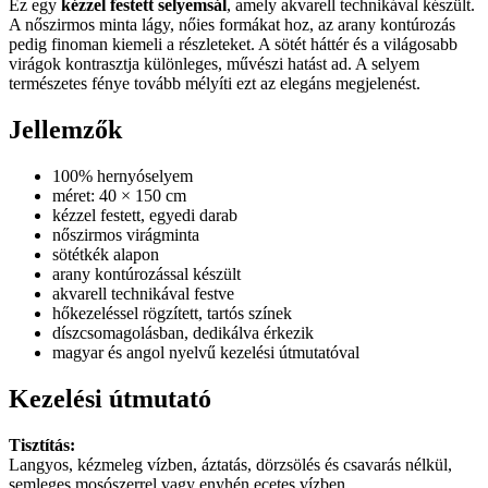
Ez egy
kézzel festett selyemsál
, amely akvarell technikával készült.
A nőszirmos minta lágy, nőies formákat hoz, az arany kontúrozás
pedig finoman kiemeli a részleteket. A sötét háttér és a világosabb
virágok kontrasztja különleges, művészi hatást ad. A selyem
természetes fénye tovább mélyíti ezt az elegáns megjelenést.
Jellemzők
100% hernyóselyem
méret: 40 × 150 cm
kézzel festett, egyedi darab
nőszirmos virágminta
sötétkék alapon
arany kontúrozással készült
akvarell technikával festve
hőkezeléssel rögzített, tartós színek
díszcsomagolásban, dedikálva érkezik
magyar és angol nyelvű kezelési útmutatóval
Kezelési útmutató
Tisztítás:
Langyos, kézmeleg vízben, áztatás, dörzsölés és csavarás nélkül,
semleges mosószerrel vagy enyhén ecetes vízben.