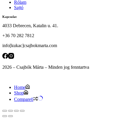
Rólam
Sajtó
Kapcsolat
4033 Debrecen, Katalin u. 41.
+36 70 282 7812
info[kukac]csajbokmarta.com
2026 – Csajbók Márta – Minden jog fenntartva
Home
Shop
Compare
0