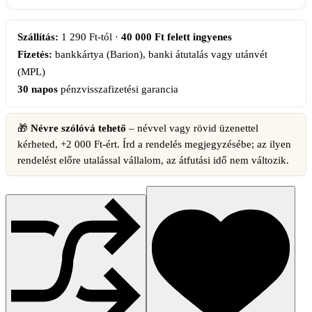
mennyiség
Szállítás:
1 290 Ft-tól ·
40 000 Ft felett ingyenes
Fizetés:
bankkártya (Barion), banki átutalás vagy utánvét
(MPL)
30 napos
pénzvisszafizetési garancia
🎁
Névre szólóvá tehető
– névvel vagy rövid üzenettel
kérheted, +2 000 Ft-ért. Írd a rendelés megjegyzésébe; az ilyen
rendelést előre utalással vállalom, az átfutási idő nem változik.