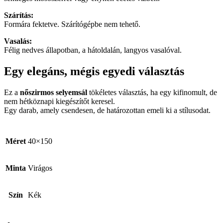
Szárítás:
Formára fektetve. Szárítógépbe nem tehető.
Vasalás:
Félig nedves állapotban, a hátoldalán, langyos vasalóval.
Egy elegáns, mégis egyedi választás
Ez a
nőszirmos selyemsál
tökéletes választás, ha egy kifinomult, de
nem hétköznapi kiegészítőt keresel.
Egy darab, amely csendesen, de határozottan emeli ki a stílusodat.
Méret
40×150
Minta
Virágos
Szín
Kék