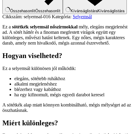
Összehasonlít
Összehasonlít
Kívánságlistára
Kívánságlistára
Cikkszám:
selyemsal-016
Kategória:
Selyemsál
Ez a
sötétkék selyemsál nőszirmokkal
mély, elegáns megjelenést
ad. A sötét háttér és a finoman megfestett virágok együtt egy
különleges, művészi hatást keltenek. Egy nőies, mégis karakteres
darab, amely nem hivalkodó, mégis azonnal észrevehető.
Hogyan viselheted?
Ez a selyemsál különösen jól működik:
elegáns, sötétebb ruhákhoz
alkalmi megjelenéshez
blézerhez vagy kabáthoz
ha egy kifinomult, mégis egyedi darabot keresel
A sötétkék alap miatt könnyen kombinálható, mégis mélységet ad az
összhatásnak.
Miért különleges?