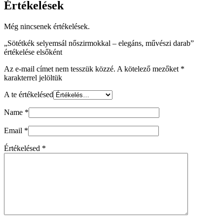
Értékelések
Még nincsenek értékelések.
„Sötétkék selyemsál nőszirmokkal – elegáns, művészi darab”
értékelése elsőként
Az e-mail címet nem tesszük közzé.
A kötelező mezőket
*
karakterrel jelöltük
A te értékelésed
Name
*
Email
*
Értékelésed
*