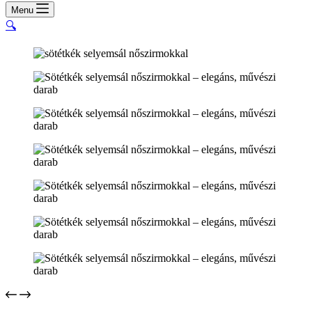
cart
Menu
🔍