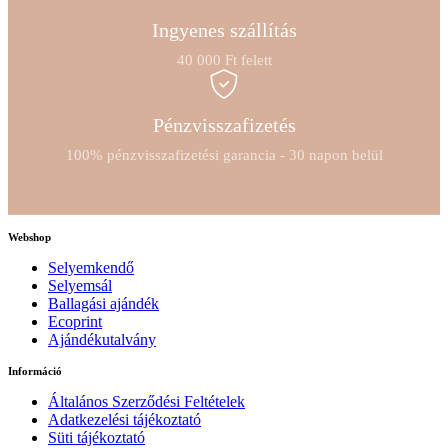
Ingyenes szállítás
40 000 Ft felett
Pénzvisszafizetés
100% pénzvisszafizetési garancia - 30 napon belül
Webshop
Selyemkendő
Selyemsál
Ballagási ajándék
Ecoprint
Ajándékutalvány
Információ
Általános Szerződési Feltételek
Adatkezelési tájékoztató
Süti tájékoztató