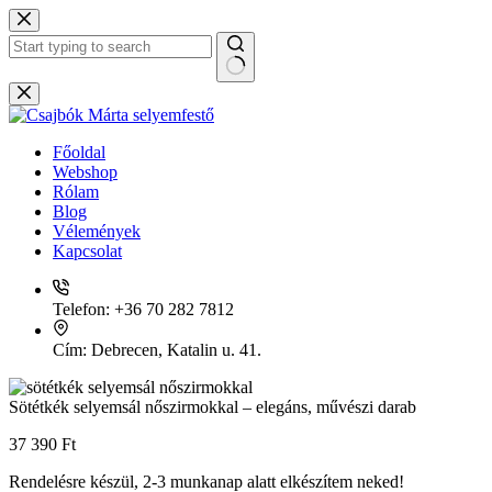
Skip
to
content
No
results
Főoldal
Webshop
Rólam
Blog
Vélemények
Kapcsolat
Telefon:
+36 70 282 7812
Cím:
Debrecen, Katalin u. 41.
Sötétkék selyemsál nőszirmokkal – elegáns, művészi darab
37 390
Ft
Rendelésre készül, 2-3 munkanap alatt elkészítem neked!