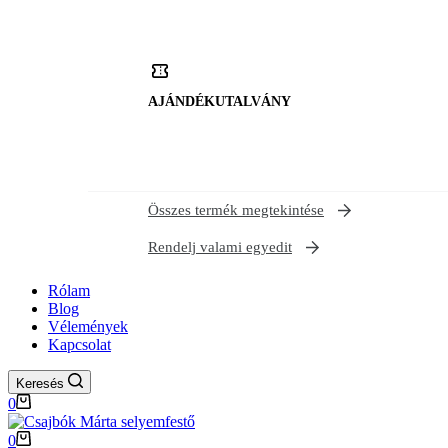
AJÁNDÉKUTALVÁNY
Összes termék megtekintése
Rendelj valami egyedit
Rólam
Blog
Vélemények
Kapcsolat
Keresés
Shopping
0
cart
Shopping
0