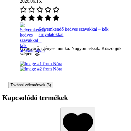
2026.06.15.
Selyemkendő kedves szavakkal – kék
árnyalatokkal
Gyönyörű, igényes munka. Nagyon tetszik. Köszönjük
szépen. 🥰
További vélemények (6)
Kapcsolódó termékek