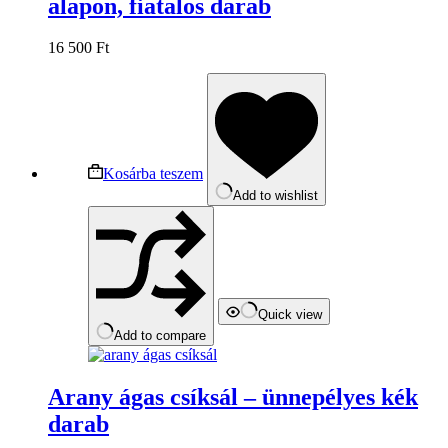
alapon, fiatalos darab
16 500
Ft
Kosárba teszem
Add to wishlist
Quick view
Add to compare
Arany ágas csíksál – ünnepélyes kék
darab