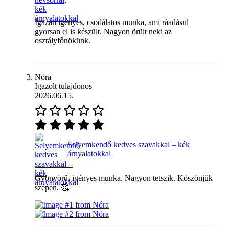
Igazán igényes, csodálatos munka, ami ráadásul
gyorsan el is készült. Nagyon örült neki az
osztályfőnökünk.
Nóra
Igazolt tulajdonos
2026.06.15.
Selyemkendő kedves szavakkal – kék
árnyalatokkal
Gyönyörű, igényes munka. Nagyon tetszik. Köszönjük
szépen. 🥰