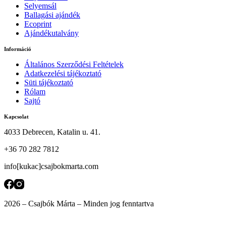
Selyemsál
Ballagási ajándék
Ecoprint
Ajándékutalvány
Információ
Általános Szerződési Feltételek
Adatkezelési tájékoztató
Süti tájékoztató
Rólam
Sajtó
Kapcsolat
4033 Debrecen, Katalin u. 41.
+36 70 282 7812
info[kukac]csajbokmarta.com
2026 – Csajbók Márta – Minden jog fenntartva