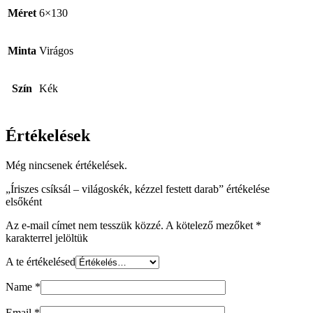
Méret
6×130
Minta
Virágos
Szín
Kék
Értékelések
Még nincsenek értékelések.
„Íriszes csíksál – világoskék, kézzel festett darab” értékelése
elsőként
Az e-mail címet nem tesszük közzé.
A kötelező mezőket
*
karakterrel jelöltük
A te értékelésed
Name
*
Email
*