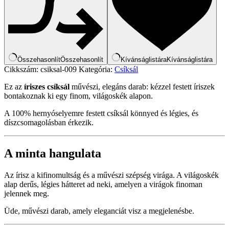
Összehasonlít
Összehasonlít
Kívánságlistára
Kívánságlistára
Cikkszám:
csiksal-009
Kategória:
Csíksál
Ez az
íriszes csíksál
művészi, elegáns darab: kézzel festett íriszek
bontakoznak ki egy finom, világoskék alapon.
A 100% hernyóselyemre festett csíksál könnyed és légies, és
díszcsomagolásban érkezik.
A minta hangulata
Az írisz a kifinomultság és a művészi szépség virága. A világoskék
alap derűs, légies hátteret ad neki, amelyen a virágok finoman
jelennek meg.
Üde, művészi darab, amely eleganciát visz a megjelenésbe.