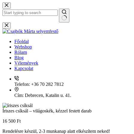
Skip
to
content
No
results
Főoldal
Webshop
Rólam
Blog
Vélemények
Kapcsolat
Telefon:
+36 70 282 7812
Cím:
Debrecen, Katalin u. 41.
Íriszes csíksál – világoskék, kézzel festett darab
16 500
Ft
Rendelésre készül, 2-3 munkanap alatt elkészítem neked!