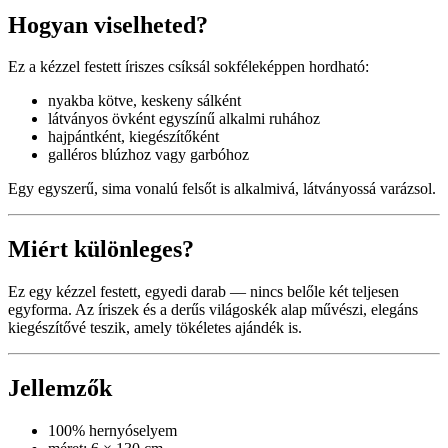
Hogyan viselheted?
Ez a kézzel festett íriszes csíksál sokféleképpen hordható:
nyakba kötve, keskeny sálként
látványos övként egyszínű alkalmi ruhához
hajpántként, kiegészítőként
galléros blúzhoz vagy garbóhoz
Egy egyszerű, sima vonalú felsőt is alkalmivá, látványossá varázsol.
Miért különleges?
Ez egy kézzel festett, egyedi darab — nincs belőle két teljesen
egyforma. Az íriszek és a derűs világoskék alap művészi, elegáns
kiegészítővé teszik, amely tökéletes ajándék is.
Jellemzők
100% hernyóselyem