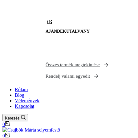
AJÁNDÉKUTALVÁNY
Összes termék megtekintése
Rendelj valami egyedit
Rólam
Blog
Vélemények
Kapcsolat
Keresés
Shopping
0
cart
Shopping
0