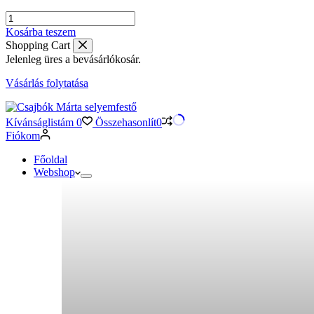
Íriszes
csíksál
Kosárba teszem
–
Shopping Cart
világoskék,
Jelenleg üres a bevásárlókosár.
kézzel
festett
Vásárlás folytatása
darab
mennyiség
Kívánságlistám
0
Összehasonlít
0
Fiókom
Főoldal
Webshop