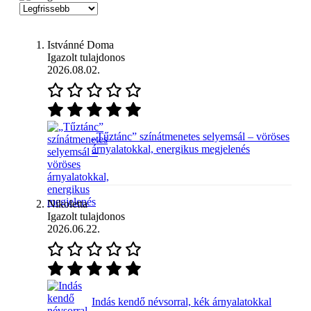
Istvánné Doma
Igazolt tulajdonos
2026.08.02.
„Tűztánc” színátmenetes selyemsál – vöröses
árnyalatokkal, energikus megjelenés
Nikoletta
Igazolt tulajdonos
2026.06.22.
Indás kendő névsorral, kék árnyalatokkal