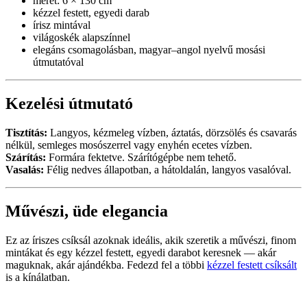
méret: 6 × 130 cm
kézzel festett, egyedi darab
írisz mintával
világoskék alapszínnel
elegáns csomagolásban, magyar–angol nyelvű mosási
útmutatóval
Kezelési útmutató
Tisztítás:
Langyos, kézmeleg vízben, áztatás, dörzsölés és csavarás
nélkül, semleges mosószerrel vagy enyhén ecetes vízben.
Szárítás:
Formára fektetve. Szárítógépbe nem tehető.
Vasalás:
Félig nedves állapotban, a hátoldalán, langyos vasalóval.
Művészi, üde elegancia
Ez az íriszes csíksál azoknak ideális, akik szeretik a művészi, finom
mintákat és egy kézzel festett, egyedi darabot keresnek — akár
maguknak, akár ajándékba. Fedezd fel a többi
kézzel festett csíksált
is a kínálatban.