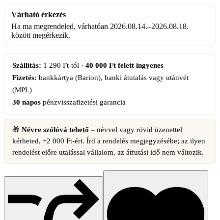
világoskék,
Várható érkezés
kézzel
festett
Ha ma megrendeled, várhatóan 2026.08.14.–2026.08.18.
darab
között megérkezik.
mennyiség
Szállítás:
1 290 Ft-tól ·
40 000 Ft felett ingyenes
Fizetés:
bankkártya (Barion), banki átutalás vagy utánvét
(MPL)
30 napos
pénzvisszafizetési garancia
🎁
Névre szólóvá tehető
– névvel vagy rövid üzenettel
kérheted, +2 000 Ft-ért. Írd a rendelés megjegyzésébe; az ilyen
rendelést előre utalással vállalom, az átfutási idő nem változik.