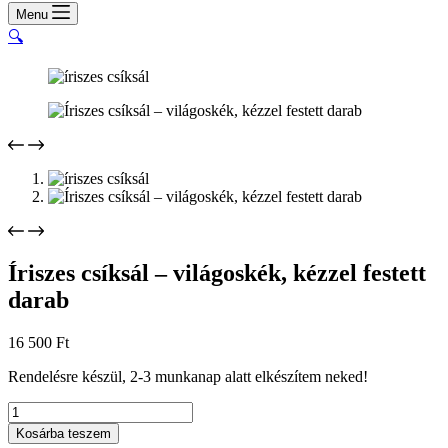
cart
Menu
🔍
Íriszes csíksál – világoskék, kézzel festett
darab
16 500
Ft
Rendelésre készül, 2-3 munkanap alatt elkészítem neked!
Íriszes
csíksál
Kosárba teszem
–