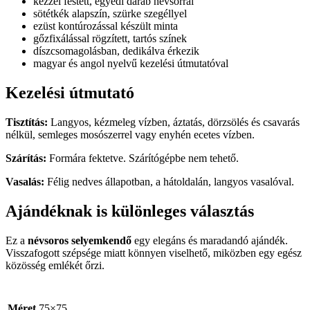
kézzel festett, egyedi darab névsorral
sötétkék alapszín, szürke szegéllyel
ezüst kontúrozással készült minta
gőzfixálással rögzített, tartós színek
díszcsomagolásban, dedikálva érkezik
magyar és angol nyelvű kezelési útmutatóval
Kezelési útmutató
Tisztítás:
Langyos, kézmeleg vízben, áztatás, dörzsölés és csavarás
nélkül, semleges mosószerrel vagy enyhén ecetes vízben.
Szárítás:
Formára fektetve. Szárítógépbe nem tehető.
Vasalás:
Félig nedves állapotban, a hátoldalán, langyos vasalóval.
Ajándéknak is különleges választás
Ez a
névsoros selyemkendő
egy elegáns és maradandó ajándék.
Visszafogott szépsége miatt könnyen viselhető, miközben egy egész
közösség emlékét őrzi.
Méret
75×75