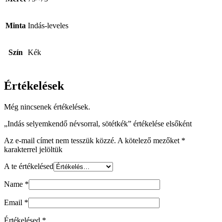
Minta
Indás-leveles
Szín
Kék
Értékelések
Még nincsenek értékelések.
„Indás selyemkendő névsorral, sötétkék” értékelése elsőként
Az e-mail címet nem tesszük közzé.
A kötelező mezőket
*
karakterrel jelöltük
A te értékelésed
Name
*
Email
*
Értékelésed
*