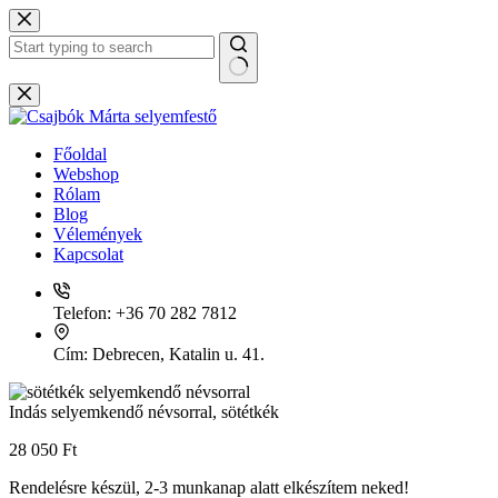
Skip
to
content
No
results
Főoldal
Webshop
Rólam
Blog
Vélemények
Kapcsolat
Telefon:
+36 70 282 7812
Cím:
Debrecen, Katalin u. 41.
Indás selyemkendő névsorral, sötétkék
28 050
Ft
Rendelésre készül, 2-3 munkanap alatt elkészítem neked!