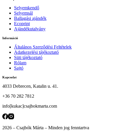
Selyemkendő
Selyemsál
Ballagási ajándék
Ecoprint
Ajándékutalvány
Információ
Általános Szerződési Feltételek
Adatkezelési tájékoztató
Süti tájékoztató
Rólam
Sajtó
Kapcsolat
4033 Debrecen, Katalin u. 41.
+36 70 282 7812
info[kukac]csajbokmarta.com
2026 – Csajbók Márta – Minden jog fenntartva