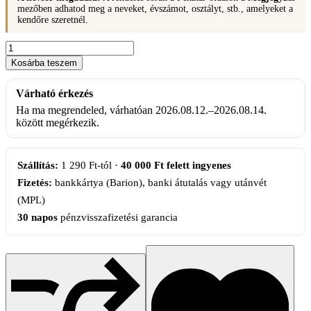
mezőben adhatod meg a neveket, évszámot, osztályt, stb., amelyeket a
kendőre szeretnél.
Indás
selyemkendő
Kosárba teszem
névsorral,
sötétkék
Várható érkezés
mennyiség
Ha ma megrendeled, várhatóan 2026.08.12.–2026.08.14.
között megérkezik.
Szállítás:
1 290 Ft-tól ·
40 000 Ft felett ingyenes
Fizetés:
bankkártya (Barion), banki átutalás vagy utánvét
(MPL)
30 napos
pénzvisszafizetési garancia