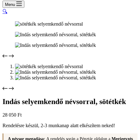
cart
Menu
🔍
Indás selyemkendő névsorral, sötétkék
28 050
Ft
Rendelésre készül, 2-3 munkanap alatt elkészítem neked!
A névsor megadása:
A rendelés során a Pénztár oldalon a
Megjegyzés