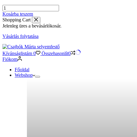
Indás
selyemkendő
Kosárba teszem
névsorral,
Shopping Cart
sötétkék
Jelenleg üres a bevásárlókosár.
mennyiség
Vásárlás folytatása
Kívánságlistám
0
Összehasonlít
0
Fiókom
Főoldal
Webshop