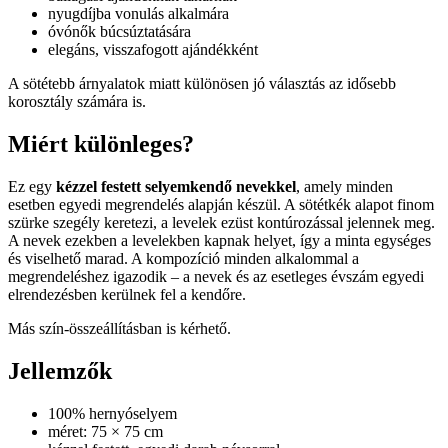
nyugdíjba vonulás alkalmára
óvónők búcsúztatására
elegáns, visszafogott ajándékként
A sötétebb árnyalatok miatt különösen jó választás az idősebb
korosztály számára is.
Miért különleges?
Ez egy
kézzel festett selyemkendő nevekkel
, amely minden
esetben egyedi megrendelés alapján készül. A sötétkék alapot finom
szürke szegély keretezi, a levelek ezüst kontúrozással jelennek meg.
A nevek ezekben a levelekben kapnak helyet, így a minta egységes
és viselhető marad. A kompozíció minden alkalommal a
megrendeléshez igazodik – a nevek és az esetleges évszám egyedi
elrendezésben kerülnek fel a kendőre.
Más szín-összeállításban is kérhető.
Jellemzők
100% hernyóselyem
méret: 75 × 75 cm