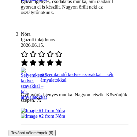
Igazán igényes, csodálatos munka, ami ráadásul
gyorsan el is készült. Nagyon örült neki az
osztályfőnökünk.
Nóra
Igazolt tulajdonos
2026.06.15.
Selyemkendő kedves szavakkal – kék
árnyalatokkal
Gyönyörű, igényes munka. Nagyon tetszik. Köszönjük
szépen. 🥰
További vélemények (6)