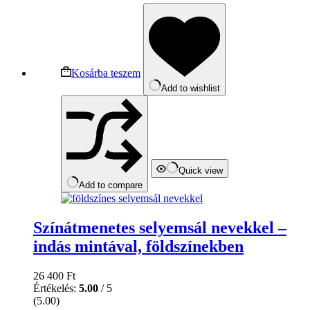
Kosárba teszem
Add to wishlist
Quick view
Add to compare
Színátmenetes selyemsál nevekkel –
indás mintával, földszínekben
26 400
Ft
Értékelés:
5.00
/ 5
(5.00)