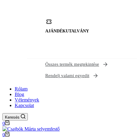
AJÁNDÉKUTALVÁNY
Összes termék megtekintése
Rendelj valami egyedit
Rólam
Blog
Vélemények
Kapcsolat
Keresés
Shopping
0
cart
Shopping
0