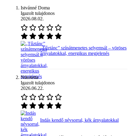
Istvánné Doma
Igazolt tulajdonos
2026.08.02.
„Tűztánc” színátmenetes selyemsál – vöröses
árnyalatokkal, energikus megjelenés
Nikoletta
Igazolt tulajdonos
2026.06.22.
Indás kendő névsorral, kék árnyalatokkal