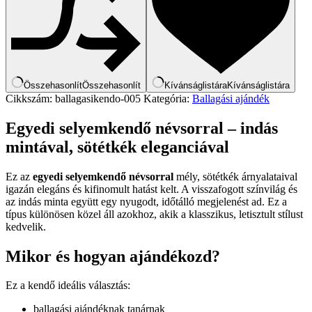
Összehasonlít
Összehasonlít
Kívánságlistára
Kívánságlistára
Cikkszám:
ballagasikendo-005
Kategória:
Ballagási ajándék
Egyedi selyemkendő névsorral – indás
mintával, sötétkék eleganciával
Ez az
egyedi selyemkendő névsorral
mély, sötétkék árnyalataival
igazán elegáns és kifinomult hatást kelt. A visszafogott színvilág és
az indás minta együtt egy nyugodt, időtálló megjelenést ad. Ez a
típus különösen közel áll azokhoz, akik a klasszikus, letisztult stílust
kedvelik.
Mikor és hogyan ajándékozd?
Ez a kendő ideális választás:
ballagási ajándéknak tanárnak